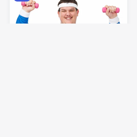
Quel est le produit le plus
acheter au monde ?
Le produit le plus vendu au monde n'est pas ce
que vous pensez. Les smartphones et les
ordinateurs sont en tête des ventes, mais ils ne
sont pas les produits les plus achetés au monde.
En fait, le pro...
28 octobre 2022
3 min de lecture →