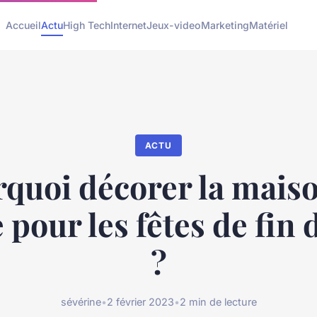
Accueil
Actu
High Tech
Internet
Jeux-video
Marketing
Matériel
ACTU
quoi décorer la mais
 pour les fêtes de fin
?
sévérine
•
2 février 2023
•
2 min de lecture