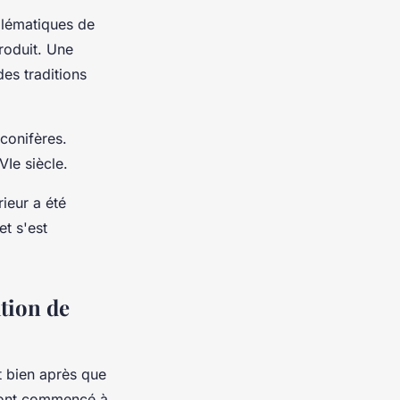
blématiques de
produit. Une
des traditions
conifères.
VIe siècle.
rieur a été
et s'est
ation de
t bien après que
l ont commencé à