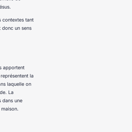
Jésus.
s contextes tant
nt donc un sens
s apportent
 représentent la
ns laquelle on
de. La
as dans une
a maison.