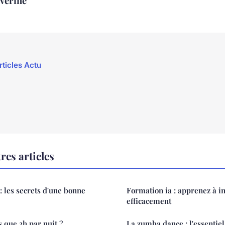
vérine
rticles Actu
res articles
: les secrets d'une bonne
Formation ia : apprenez à in
efficacement
 que 3h par nuit ?
La zumba dance : l'essentiel