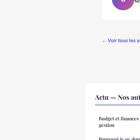
sé
← Voir tous les a
Actu — Nos aut
Budget et finances 
gestion
Pourquoi je ne dors