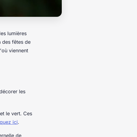
les lumières
n des fêtes de
'où viennent
 décorer les
et le vert. Ces
iquez ici
.
ernelle de