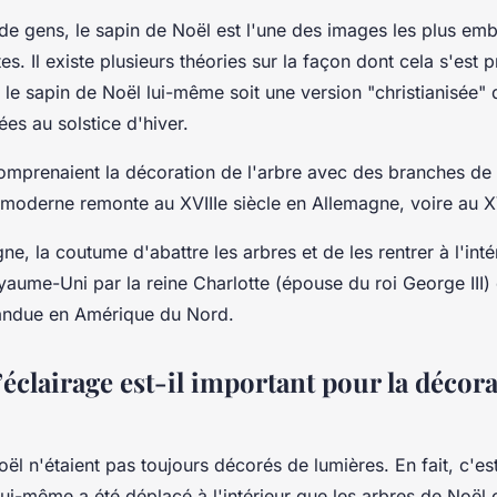
e gens, le sapin de Noël est l'une des images les plus em
es. Il existe plusieurs théories sur la façon dont cela s'est 
 le sapin de Noël lui-même soit une version "christianisée" 
es au solstice d'hiver.
comprenaient la décoration de l'arbre avec des branches de 
 moderne remonte au XVIIIe siècle en Allemagne, voire au X
e, la coutume d'abattre les arbres et de les rentrer à l'inté
yaume-Uni par la reine Charlotte (épouse du roi George III) 
andue en Amérique du Nord.
éclairage est-il important pour la décor
ël n'étaient pas toujours décorés de lumières. En fait, c'es
 lui-même a été déplacé à l'intérieur que les arbres de Noë